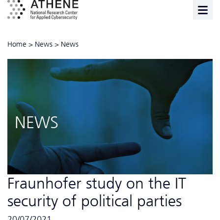
Home
>
News
>
News
NEWS
Fraunhofer study on the IT
security of political parties
20/07/2021