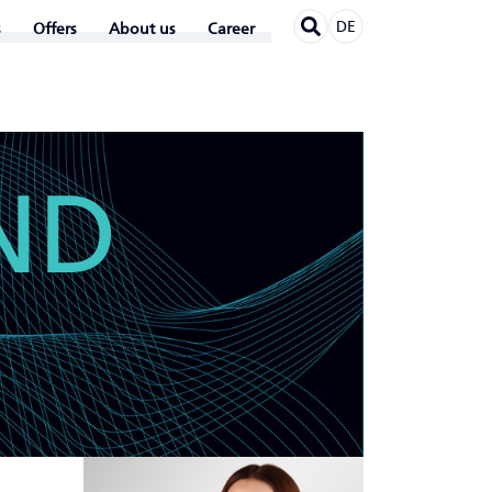
DE
Offers
About us
Career
ND