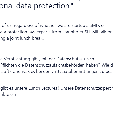
ional data protection"
ll of us, regardless of whether we are startups, SMEs or
data protection law experts from Fraunhofer SIT will talk on
ng a joint lunch break.
 Verpflichtung gibt, mit der Da­ten­schutzaufsicht
lichten die Da­ten­schutzaufsichtsbehörden haben? Wie d
äuft? Und was es bei der Drittstaatübermittlungen zu be
ibt es unsere Lunch Lectures! Unsere Da­ten­schutzexpert
nkte ein:
t