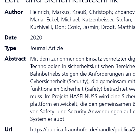
Author
Heinrich, Markus; Krauß, Christoph; Zhdanov
Maria; Eckel, Michael; Katzenbeisser, Stefan;
Kuzhiyelil, Don; Cosic, Jasmin; Drodt, Matthi
Date
2020
Type
Journal Article
Abstract
Mit dem zunehmenden Einsatz vernetzter digi
Tech­no­logien in sicherheitskritischen Bereich
Bahnbetriebs steigen die Anforderungen an d
Cybersicherheit (Security), die gemeinsam mi
funktionalen Sicherheit (Safety) betrachtet w
muss. Im Projekt HASELNUSS wird eine Sicher­
platt­form entwickelt, die den gemeinsamen B
von Safety- und Security-Anwendungen auf 
System erlaubt.
Url
https://publica.fraunhofer.de/handle/publica