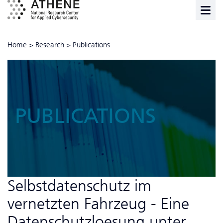
Home
>
Research
>
Publications
PUBLICATIONS
Selbstdatenschutz im
vernetzten Fahrzeug - Eine
Da­ten­schutzloesung unter