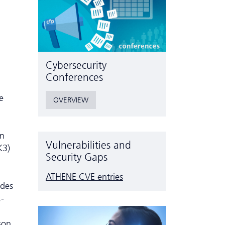
Cyber­security
Conferences
e
OVERVIEW
en
Vulnerabilities and
K3)
Security Gaps
ATHENE CVE entries
 des
-
son