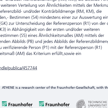
 weiteren Verteilung von Ähnlichkeiten mittels der Merkm
Referenzbild- und/oder Konträrbildmenge (RM, KM), die
lden,- Bestimmen (S4) mindestens einer zur Auswertung ei
GK) zur Unter­schei­dung der Referenzperson (R1) von der 
 K3) in Abhängigkeit von der ersten und/oder weiteren
Bestimmen (S5) eines Ähnlichkeitsmaßes (AM) mittels der
nden Abbilds (PB) und jedes Abbilds der Referenzbildmen
zu verifizierende Person (P1) mit der Referenzperson (R1)
eitsmaß (AM) das Kriterium erfüllt,sowie ein
andle/publica/457744
ATHENE is a research center of the Fraunhofer-Gesellschaft, with th