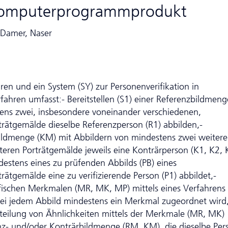
Computerprogrammprodukt
; Damer, Naser
hren und ein System (SY) zur Personenverifikation in
ahren umfasst:- Bereitstellen (S1) einer Referenzbildmeng
ens zwei, insbesondere voneinander verschiedenen,
trätgemälde dieselbe Referenzperson (R1) abbilden,-
rbildmenge (KM) mit Abbildern von mindestens zwei weiter
eren Porträtgemälde jeweils eine Konträrperson (K1, K2, 
ndestens eines zu prüfenden Abbilds (PB) eines
rätgemälde eine zu verifizierende Person (P1) abbildet,-
fischen Merkmalen (MR, MK, MP) mittels eines Verfahrens
ei jedem Abbild mindestens ein Merkmal zugeordnet wird,
rteilung von Ähnlichkeiten mittels der Merkmale (MR, MK)
enz- und/oder Konträrbildmenge (RM, KM), die dieselbe Per