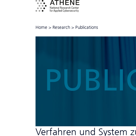
Home
>
Research
>
Publications
PUBLI
Verfahren und System zu