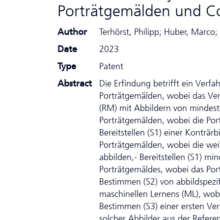
Porträtgemälden und 
Author
Terhörst, Philipp; Huber, Marco
Date
2023
Type
Patent
Abstract
Die Erfindung betrifft ein Verfa
Porträtgemälden, wobei das Verf
(RM) mit Abbildern von mindest
Porträtgemälden, wobei die Por
Bereitstellen (S1) einer Konträ
Porträtgemälden, wobei die weit
abbilden,- Bereitstellen (S1) mi
Porträtgemäldes, wobei das Port
Bestimmen (S2) von abbildspezi
maschinellen Lernens (ML), wob
Bestimmen (S3) einer ersten Ve
solcher Abbilder aus der Refer