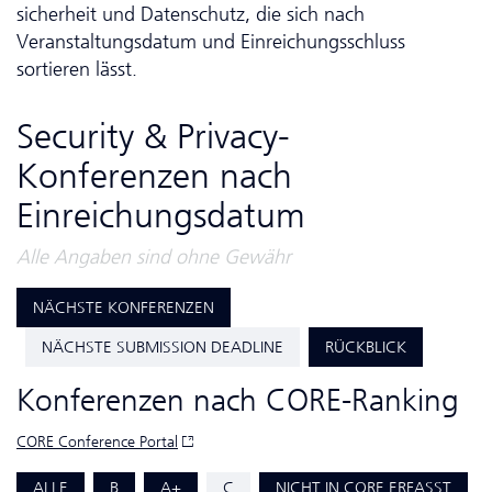
sicher­heit und Da­ten­schutz, die sich nach
Veranstaltungsdatum und Einreichungsschluss
sortieren lässt.
Security & Privacy-
Konferenzen nach
Einreichungsdatum
Alle Angaben sind ohne Gewähr
NÄCHSTE KONFERENZEN
NÄCHSTE SUBMISSION DEADLINE
RÜCKBLICK
Konferenzen nach CORE-Ranking
CORE Conference Portal
ALLE
B
A+
C
NICHT IN CORE ERFASST