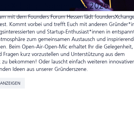
ersXchange Sommerfest 2026
m mit dem Founders Forum Hessen lädt foundersXchang
st. Kommt vorbei und trefft Euch mit anderen Gründer*i
­inte­res­sierten und Startup-Enthusiast*innen in entspann
mosphäre zum gemeinsamen Austausch und inspirieren
en. Beim Open-Air-Open-Mic erhaltet Ihr die Gelegenheit,
 Fragen kurz vorzustellen und Unter­stütz­ung aus dem
 zu bekommen! Oder lauscht einfach weiteren innovative
renden Ideen aus unserer Gründerszene.
 ANZEIGEN