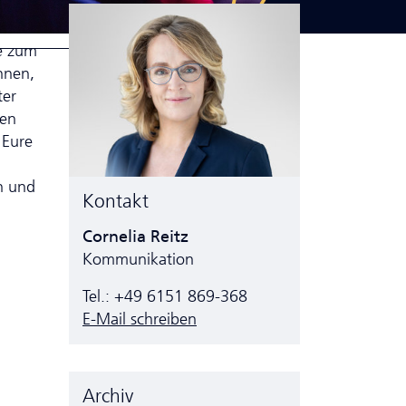
e zum
nnen,
ter
den
 Eure
n und
Kontakt
Cornelia Reitz
Kommunikation
Tel.: +49 6151 869-368
E-Mail schreiben
Archiv