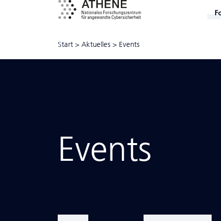
F
Start
>
Aktuelles
>
Events
Events