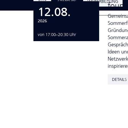
ALLE
STARTUPS
WEITERBILDUNG
found
12.08.
Gemeinsa
2026
Sommerfe
Gründungs
von 17:00–20:30 Uhr
Sommerat
Gespräch
Ideen und
Netzwerk
inspirie
DETAILS