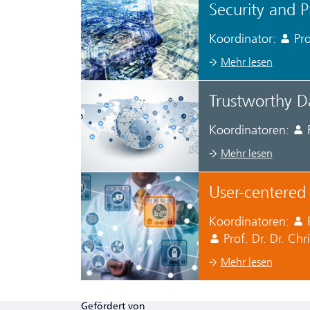
Security and Pr
Koordinator:
Pro
Mehr lesen
Trustworthy D
Koordinatoren:
Mehr lesen
User-centered 
Koordinatoren:
Prof. Dr. Dr. Chr
Mehr lesen
Gefördert von