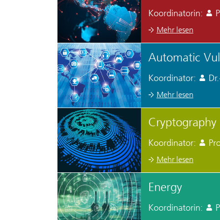
Koordinatorin:
P
Mehr lesen
Automatic Vuln
Koordinator:
Dr.
Mehr lesen
Cryptography 
Koordinator:
Pro
Mehr lesen
Energy
Koordinatorin:
P