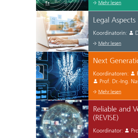
Mehr lesen
Legal Aspects 
Koordinatorin:
D
Mehr lesen
Next Generati
Koordinatoren:
Prof. Dr.-Ing. N
Mehr lesen
Reliable and V
(REVISE)
Koordinator:
Pro