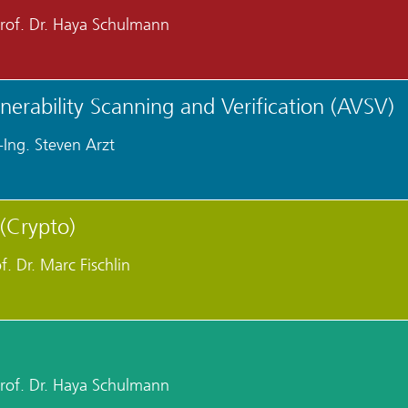
rof. Dr. Haya Schulmann
erability Scanning and Verification (AVSV)
-Ing. Steven Arzt
(Crypto)
f. Dr. Marc Fischlin
rof. Dr. Haya Schulmann