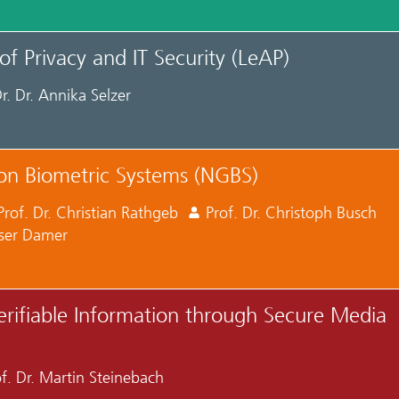
of Privacy and IT Security (LeAP)
r. Dr. Annika Selzer
on Biometric Systems (NGBS)
Prof. Dr. Christian Rathgeb
Prof. Dr. Christoph Busch
aser Damer
erifiable Information through Secure Media
f. Dr. Martin Steinebach