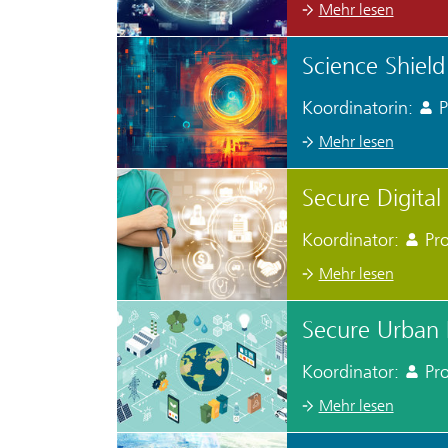
Mehr lesen
Science Shield
Koordinatorin:
P
Mehr lesen
Secure Digital
Koordinator:
Pr
Mehr lesen
Secure Urban 
Koordinator:
Pro
Mehr lesen