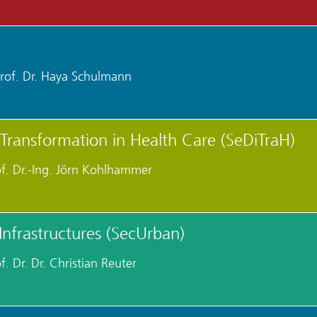
rof. Dr. Haya Schulmann
 Transformation in Health Care (SeDiTraH)
of. Dr.-Ing. Jörn Kohlhammer
Infrastructures (SecUrban)
f. Dr. Dr. Christian Reuter