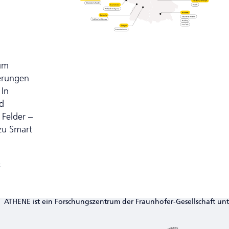
um
erungen
 In
d
Felder –
 zu Smart
b
ATHENE ist ein Forschungszentrum der Fraunhofer-Gesellschaft un