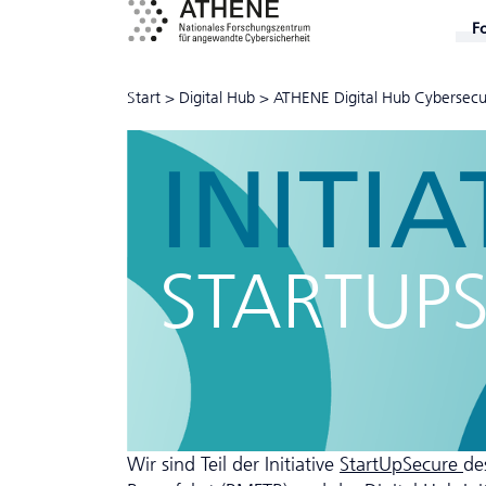
F
Start
>
Digital Hub
>
ATHENE Digital Hub Cyber­secu
INITI
STARTUP
Wir sind Teil der Initiative
StartUpSecure
de