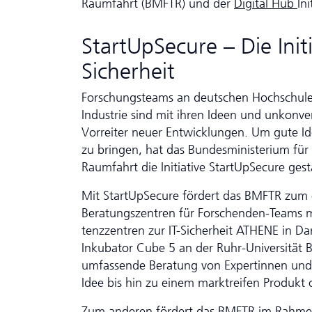
Raumfahrt (BMFTR) und der
Digital Hub
In
StartUpSecure – Die Initi
Sicherheit
Forschungsteams an deutschen Hochschulen,
Industrie sind mit ihren Ideen und unkonve
Vorreiter neuer Ent­wicklungen. Um gute I
zu bringen, hat das Bundesministerium für
Raumfahrt die Initiative StartUpSecure gest
Mit StartUpSecure fördert das BMFTR zum e
Beratungszentren für Forschenden-Teams 
tenz­zen­tren zur IT-Sicherheit ATHENE in 
Inkubator Cube 5 an der Ruhr-Universität 
umfassende Beratung von Expertinnen und E
Idee bis hin zu einem marktreifen Produkt o
Zum anderen fördert das BMFTR im Rahmen