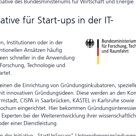
itiative des Bundesministeriums für Wirtschaft und Energie
ative für Start-ups in der IT-
 Institutionen oder in der
ntionellen Ansätzen häufig
deen schneller in die Anwendung
 ­Forschung, Technologie und
artet.
inen die Einrichtung von Gründungs­inkubatoren, speziell
mit innovativen Gründungsideen. Diese werden an den Kom
Darmstadt, CISPA in Saarbrücken, KASTEL in Karlsruhe sowie
Bochum eingerichtet. Hier bekommen Gründungs­inte­res­sie
xperten bei der Weiterentwicklung ihrer wissenschaftlic
der einer Dienstleistung.
 der Initiative „StartUpSecure“ Unter­nehmens­gründunge