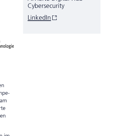
.
Cyber­security
LinkedIn
en
­pe­
 am
rte
hen
n im