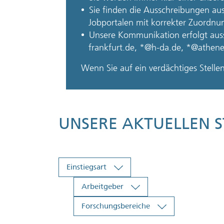
Sie finden die Ausschreibungen aus
Jobportalen mit korrekter Zuordnu
Unsere Kommunikation erfolgt aussc
frankfurt.de, *@h-da.de, *@athene-
Wenn Sie auf ein verdächtiges Stelle
UNSERE AKTUELLEN 
Einstiegsart
Arbeitgeber
Forschungsbereiche