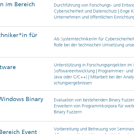
en im Bereich
Durchführung von Forschungs- und Entwic
Cybersicherheit und Da­ten­schutz | Enge 
Unternehmen und öffentlichen Einrichtun
hniker*in für
Als Systemtechniker/in für Cybersicherhe
Rolle bei der technischen Umsetzung uns
Unter­stütz­ung in Forschungsprojekten im 
ftware
Softwareentwicklung | Programmier- und 
Java oder C/C++) | Mitarbeit bei der Anal
schungsergebnissen
h Windows Binary
Evaluation von bestehenden Binary Fuzzer
Erweitern von Programmkorpora für weit
Binary Fuzzern
Vorbereitung und Betreuung von Seminare
 Bereich Event