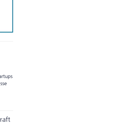
artups
isse
raft