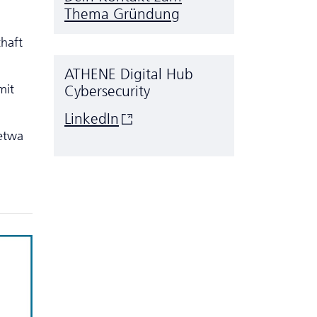
Thema Gründung
haft
ATHENE Digital Hub
mit
Cyber­security
LinkedIn
 etwa