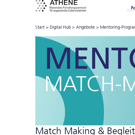
F
Start
>
Digital Hub
>
Angebote
>
Mentoring-Progr
MENT
MATCH-
Match Making & Begleit