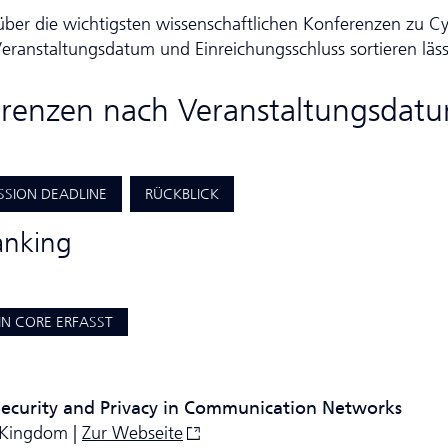
über die wichtigsten wissen­schaft­lichen Konferenzen zu C
h Veranstaltungsdatum und Einreichungsschluss sortieren läss
ferenzen nach Veranstaltungsdat
SSION DEADLINE
RÜCKBLICK
anking
IN CORE ERFASST
Security and Privacy in Communication Networks
d Kingdom |
Zur Webseite