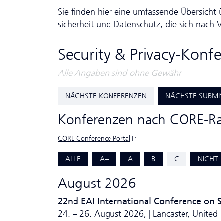
Sie finden hier eine umfassende Übersicht 
sicher­heit und Da­ten­schutz, die sich nac
Security & Privacy-Kon
Alle Angaben sind ohne Gewähr
NÄCHSTE KONFERENZEN
NÄCHSTE SUBMI
Konferenzen nach CORE-R
CORE Conference Portal
ALLE
A+
A
B
C
NICHT 
August 2026
22nd EAI International Conference on 
24. – 26. August 2026, | Lancaster, Unite