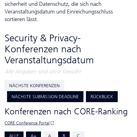
sicher­heit und Da­ten­schutz, die sich nach
Veranstaltungsdatum und Einreichungsschluss
sortieren lässt.
Security & Privacy-
Konferenzen nach
Veranstaltungsdatum
Alle Angaben sind ohne Gewähr
NÄCHSTE KONFERENZEN
NÄCHSTE SUBMISSION DEADLINE
RÜCKBLICK
Konferenzen nach CORE-Ranking
CORE Conference Portal
ALLE
A+
A
B
C