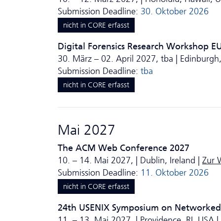
Submission Deadline:
30. Oktober 2026
nicht in CORE erfasst
Digital Forensics Research Workshop E
30. März – 02. April 2027, tba | Edinburgh
Submission Deadline:
tba
nicht in CORE erfasst
Mai 2027
The ACM Web Conference 2027
10. – 14. Mai 2027, | Dublin, Ireland |
Zur 
Submission Deadline:
11. Oktober 2026
nicht in CORE erfasst
24th USENIX Symposium on Networked 
11. – 13. Mai 2027, | Providence, RI, USA |