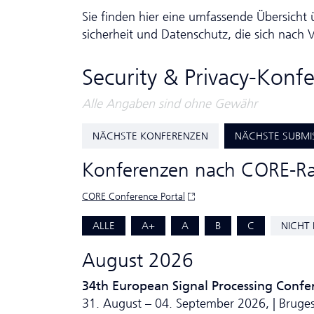
Sie finden hier eine umfassende Übersicht 
sicher­heit und Da­ten­schutz, die sich nac
Security & Privacy-Kon
Alle Angaben sind ohne Gewähr
NÄCHSTE KONFERENZEN
NÄCHSTE SUBMI
Konferenzen nach CORE-R
CORE Conference Portal
ALLE
A+
A
B
C
NICHT 
August 2026
34th European Signal Processing Confe
31. August – 04. September 2026, | Bruges