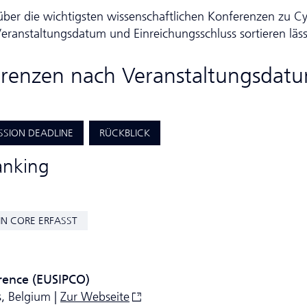
über die wichtigsten wissen­schaft­lichen Konferenzen zu C
h Veranstaltungsdatum und Einreichungsschluss sortieren läss
ferenzen nach Veranstaltungsdat
SSION DEADLINE
RÜCKBLICK
anking
IN CORE ERFASST
rence (EUSIPCO)
, Belgium |
Zur Webseite