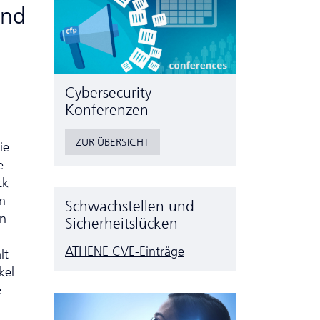
und
Cyber­security-
Konferenzen
ZUR ÜBERSICHT
ie
e
ck
on
Schwachstellen und
en
Sicherheitslücken
ATHENE CVE-Einträge
lt
kel
e