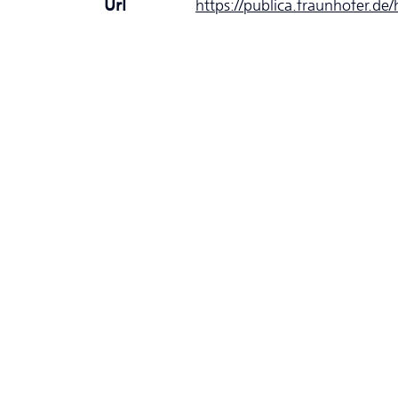
Url
https://publica.fraunhofer.de