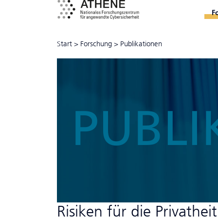
F
Start
>
Forschung
>
Publikationen
PUBLI
Risiken für die Privath