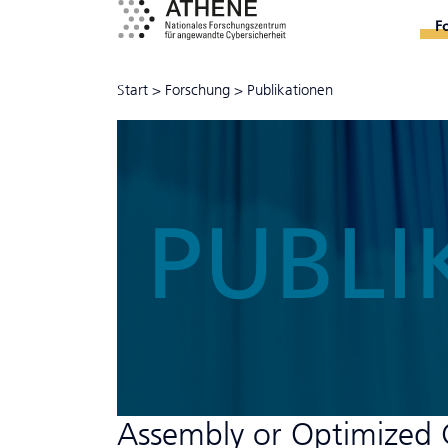
F
Start
>
Forschung
>
Publikationen
PUBLI
Assembly or Optimized 