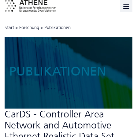
Start
>
Forschung
>
Publikationen
PUBLIKATIONEN
CarDS - Controller Area
Network and Automotive
Ethernet Realistic Data Set