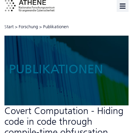
Start
>
Forschung
>
Publikationen
PUBLIKATIONEN
Covert Computation - Hiding
code in code through
compile-time obfuscation