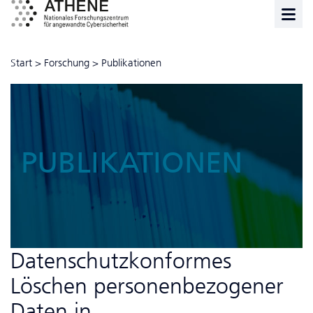
Start
>
Forschung
>
Publikationen
PUBLIKATIONEN
Da­ten­schutzkonformes
Löschen personenbezogener
Daten in