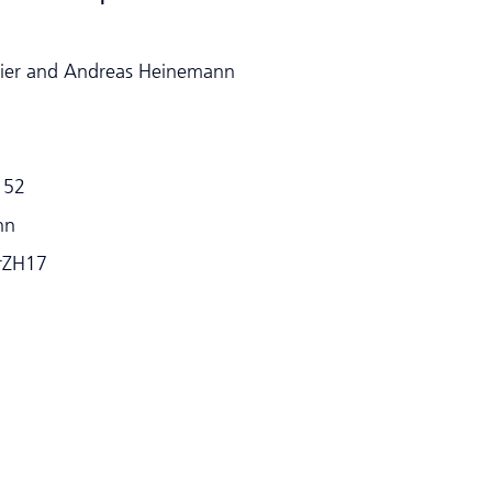
eier and Andreas Heinemann
152
nn
erZH17