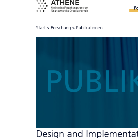
F
Start
>
Forschung
>
Publikationen
PUBLI
Design and Implementat