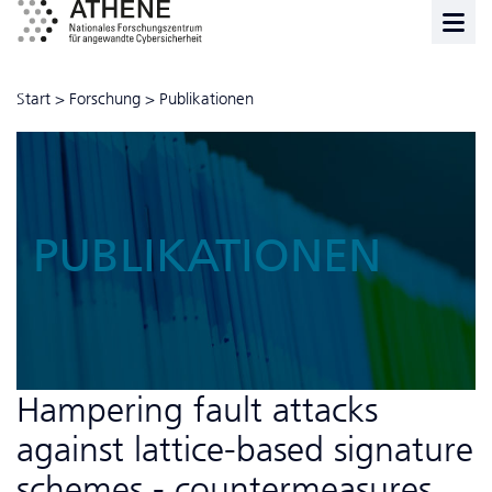
Start
>
Forschung
>
Publikationen
PUBLIKATIONEN
Hampering fault attacks
against lattice-based signature
schemes - countermeasures