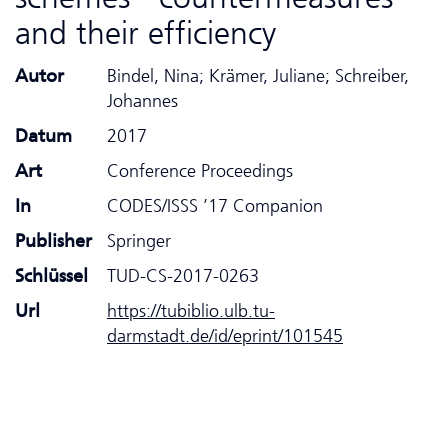
and their efficiency
Autor
Bindel, Nina; Krämer, Juliane; Schreiber,
Johannes
Datum
2017
Art
Conference Proceedings
In
CODES/ISSS ’17 Companion
Publisher
Springer
Schlüssel
TUD-CS-2017-0263
Url
https://tubiblio.ulb.tu-
darmstadt.de/id/eprint/101545