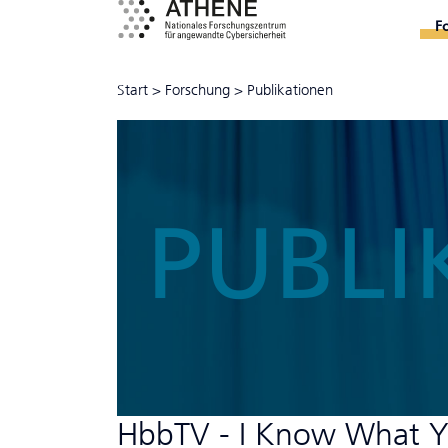
F
Start
>
Forschung
>
Publikationen
PUBLI
HbbTV - I Know What Y