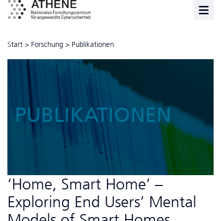
Start
>
Forschung
>
Publikationen
PUBLIKATIONEN
‘Home, Smart Home’ –
Exploring End Users’ Mental
Models of Smart Homes