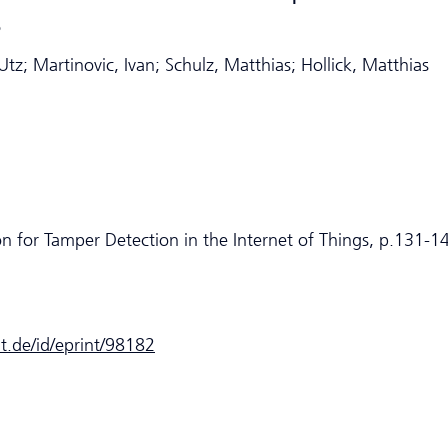
s
tz; Martinovic, Ivan; Schulz, Matthias; Hollick, Matthias
n for Tamper Detection in the Internet of Things, p.131-1
dt.de/id/eprint/98182