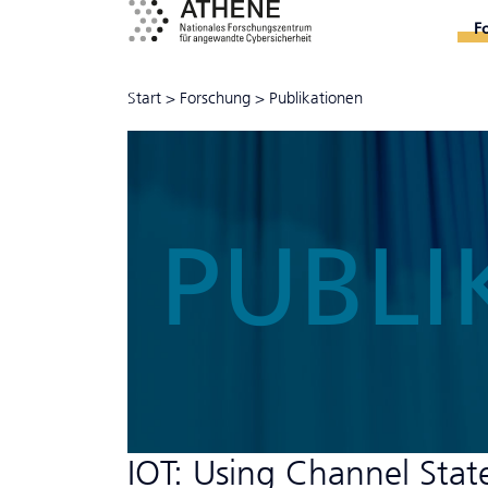
F
Start
>
Forschung
>
Publikationen
PUBLI
IOT: Using Channel Stat