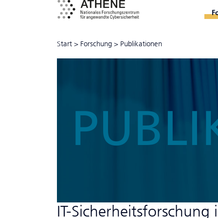
F
Start
>
Forschung
>
Publikationen
PUBLI
IT-Sicher­heits­forschun