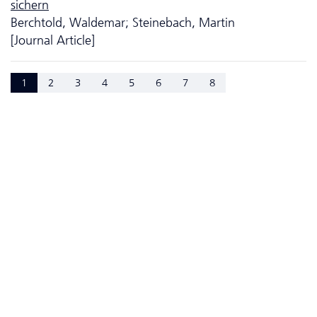
sichern
Berchtold, Waldemar; Steinebach, Martin
[Journal Article]
1
2
3
4
5
6
7
8