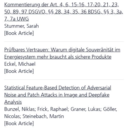
Kommentierung der Art. 4, 6, 15-16, 17-20, 21, 23,
50, 89, 97 DSGVO, §§ 28, 34, 35, 36 BDSG, §§ 3, 3a,
7, 7a UWG
Stummer, Sarah
[Book Article]
Prüfbares Vertrauen: Warum digitale Souveränität im
Energiesystem mehr braucht als sichere Produkte
Eckel, Michael
[Book Article]
Statistical Feature-Based Detection of Adversarial
Noise and Patch Attacks in Image and Deepfake
Analysis
Bunzel, Niklas; Frick, Raphael; Graner, Lukas; Göller,
Nicolas; Steinebach, Martin
[Book Article]