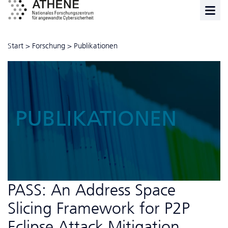
Start
>
Forschung
>
Publikationen
PUBLIKATIONEN
PASS: An Address Space
Slicing Framework for P2P
Eclipse Attack Mitigation