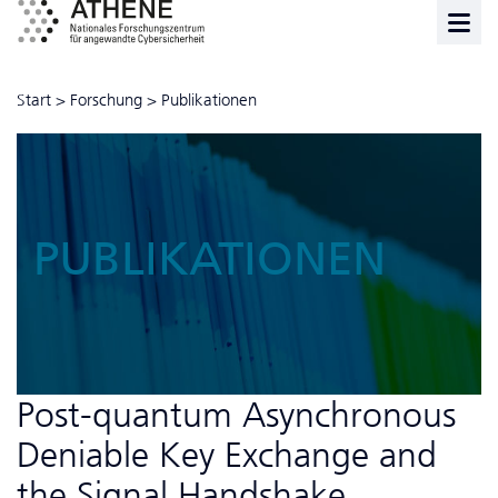
Start
>
Forschung
>
Publikationen
PUBLIKATIONEN
Post-quantum Asynchronous
Deniable Key Exchange and
the Signal Handshake