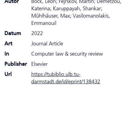
Autor
Böck, Leon; Fejrskov, Martin; Demetzou,
Katerina; Karuppayah, Shankar;
Mühlhäuser, Max; Vasilomanolakis,
Emmanouil
Datum
2022
Art
Journal Article
In
Computer law & security review
Publisher
Elsevier
Url
https://tubiblio.ulb.tu-
darmstadt.de/id/eprint/138432