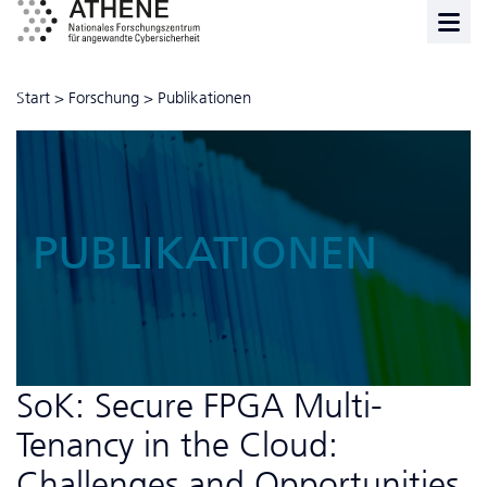
Start
>
Forschung
>
Publikationen
PUBLIKATIONEN
SoK: Secure FPGA Multi-
Tenancy in the Cloud:
Challenges and Opportunities