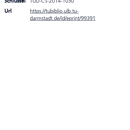
Schlüssel
TUD-CS-2014-1030
Url
https://tubiblio.ulb.tu-
darmstadt.de/id/eprint/99391