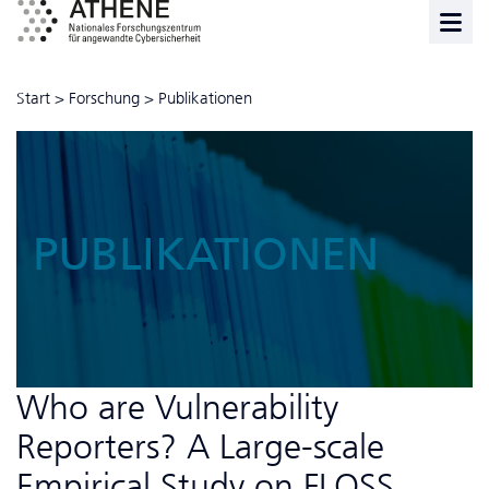
Start
>
Forschung
>
Publikationen
PUBLIKATIONEN
Who are Vulnerability
Reporters? A Large-scale
Empirical Study on FLOSS