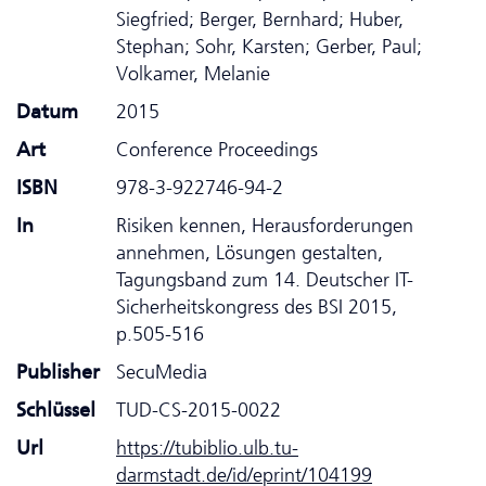
Siegfried; Berger, Bernhard; Huber,
Stephan; Sohr, Karsten; Gerber, Paul;
Volkamer, Melanie
Datum
2015
Art
Conference Proceedings
ISBN
978-3-922746-94-2
In
Risiken kennen, Herausforderungen
annehmen, Lösungen gestalten,
Tagungsband zum 14. Deutscher IT-
Sicherheitskongress des BSI 2015,
p.505-516
Publisher
SecuMedia
Schlüssel
TUD-CS-2015-0022
Url
https://tubiblio.ulb.tu-
darmstadt.de/id/eprint/104199