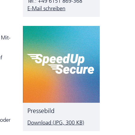
Tel.: +49 6151 869-368
E-Mail schreiben
 Mit­
uf
Pressebild
 oder
Download (JPG, 300 KB)