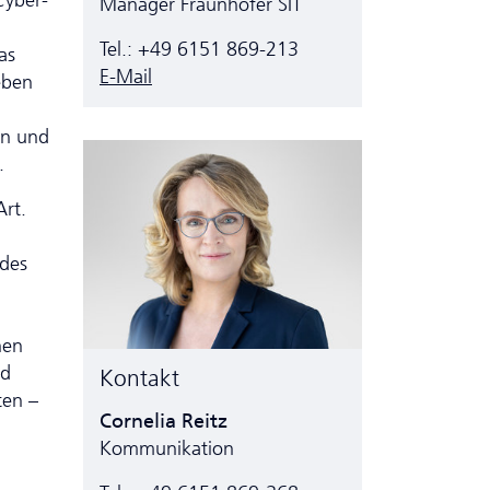
Cyber­
Manager Fraunhofer SIT
Tel.: +49 6151 869-213
as
E-Mail
eben
en und
.
rt.
 des
nen
nd
Kontakt
ten –
Cornelia Reitz
Kommunikation