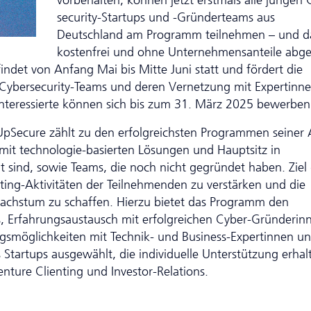
vorbehalten, können jetzt erstmals alle jungen 
security-Startups und -Gründerteams aus
Deutschland am Programm teilnehmen – und d
kostenfrei und ohne Unternehmensanteile abg
ndet von Anfang Mai bis Mitte Juni statt und fördert die
Cyber­security-Teams und deren Vernetzung mit Expertinn
nteressierte können sich bis zum 31. März 2025
bewerben
Secure zählt zu den erfolgreichsten Programmen seiner A
mit technologie-basierten Lösungen und Hauptsitz in
alt sind, sowie Teams, die noch nicht gegründet haben. Ziel
ing-Aktivitäten der Teil­neh­men­den zu verstärken und die
Wachstum zu schaffen. Hierzu bietet das Programm den
, Er­fahrungs­aus­tausch mit erfolgreichen Cyber-Gründerin
smöglichkeiten mit Technik- und Business-Expertinnen u
tartups ausgewählt, die individuelle Unter­stütz­ung erhal
nture Clienting und Investor-Relations.