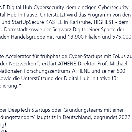
E Digital Hub Cyber­security, dem einzigen Cyber­security-
al-Hub-Initiative. Unterstützt wird das Programm von den
 und StartUpSecure KASTEL in Karlsruhe, HIGHEST - dem
 Darmstadt sowie der Schwarz Digits, einer Sparte der
enden Handelsgruppe mit rund 13.900 Filialen und 575.000
te Accelerator für frühphasige Cyber-Startups mit Fokus a
er-Netzwerken“, erklärt ATHENE-Direktor Prof. Michael
Nationalen Forschungszentrums ATHENE und seiner 600
wie die Unter­stütz­ung der Digital-Hub-Initiative für
alierung.“
ber DeepTech Startups oder Gründungsteams mit einer
ndungsstandort/Hauptsitz in Deutschland, gegründet 2022
ng!