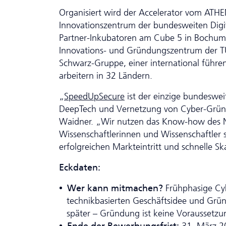
Organisiert wird der Accelerator vom ATHEN
Innovationszentrum der bundesweiten Digit
Partner-Inkubatoren am Cube 5 in Bochum
Innovations- und Gründungszentrum der TU
Schwarz-Gruppe, einer inter­national führ
arbeitern in 32 Ländern.
„
SpeedUpSecure
ist der einzige bundeswei
DeepTech und Vernetzung von Cyber-Gründ
Waidner. „Wir nutzen das Know-how des 
Wissenschaftlerinnen und Wissenschaftler so
erfolgreichen Markteintritt und schnelle Sk
Eckdaten:
Wer kann mitmachen?
Frühphasige Cy
technikbasierten Geschäftsidee und Grü
später – Gründung ist keine Voraussetzu