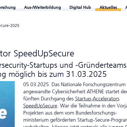
orschung
Aus-/Weiterbildung
Digital Hub
Aktuelles
ecure-2025
ator SpeedUpSecure
er­security-Startups und -Gründerteams
ng möglich bis zum 31.03.2025
05.03.2025. Das Nationale Forschungszentrum 
angewandte Cybersicherheit ATHENE startet de
fünften Durchgang des
Startup-Accelerators
SpeedUpSecure
. War die Teilnahme in den Vorj
Projekten aus dem vom Bundes­forschungs­
ministerium geförderten Startup-Secure-Progr