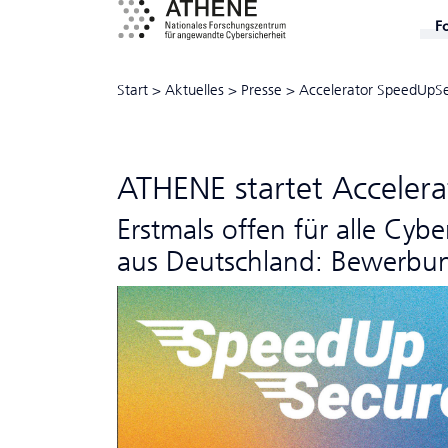
F
Start
>
Aktuelles
>
Presse
>
Accelerator SpeedUpS
ATHENE startet Acceler
Erstmals offen für alle Cyb
aus Deutschland: Bewerbu