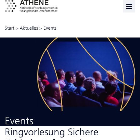
Start
>
Aktuelles
>
Events
Events
Ring­vor­le­sung Sichere