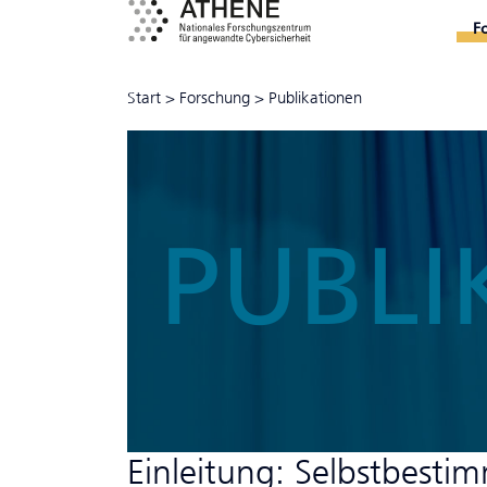
F
Start
>
Forschung
>
Publikationen
PUBLI
Einleitung: Selbstbesti