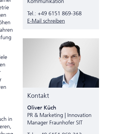
Damer
Kommunikation
trie
Tel.: +49 6151 869-368
gen
E-Mail schreiben
höhen
Jahren
ufung
ele
len
r
r
ren
Kontakt
Oliver Küch
PR & Marketing | Innovation
uch in
Manager Fraunhofer SIT
eren,