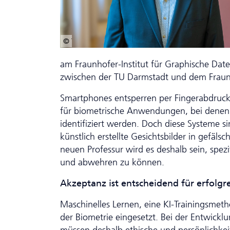
© TU Darmstadt | Paul Glogowski
am Fraunhofer-Institut für Graphische Da­t
zwischen der TU Darmstadt und dem Fraun
Smartphones entsperren per Fingerabdruck
für biometrische Anwendungen, bei dene
identifiziert werden. Doch diese Systeme s
künstlich erstellte Gesichtsbilder in gefä
neuen Professur wird es deshalb sein, spezi
und abwehren zu können.
Akzeptanz ist entscheidend für erfolg
Maschinelles Lernen, eine KI-Trainingsmet
der Biometrie eingesetzt. Bei der Entwickl