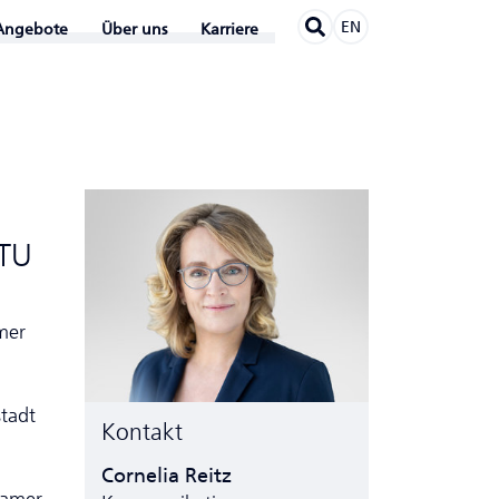
EN
Angebote
Über uns
Karriere
 TU
mer
tadt
Kontakt
Cornelia Reitz