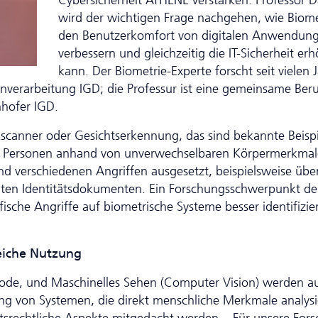
Cybersicherheit ATHENE verstärken. Professor 
wird der wichtigen Frage nachgehen, wie Biome
den Benutzerkomfort von digitalen Anwendun
verbessern und gleichzeitig die IT-Sicherheit er
kann. Der Biometrie-Experte forscht seit vielen 
en­verarbeitung IGD; die Professur ist eine gemeinsame Ber
hofer IGD.
scanner oder Gesichtserkennung, das sind bekannte Beispi
n Personen anhand von unverwechselbaren Körpermerkma
ind verschiedenen Angriffen ausgesetzt, beispielsweise übe
lschten Identitätsdokumenten. Ein Forschungsschwerpunkt de
fische Angriffe auf biometrische Systeme besser identifizie
reiche Nutzung
hode, und Maschinelles Sehen (Computer Vision) werden a
ung von Systemen, die direkt menschliche Merkmale analysi