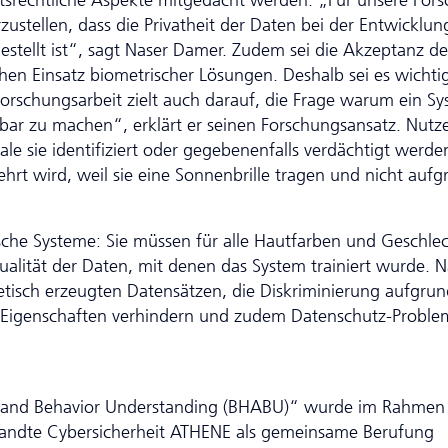
tsrechtliche Aspekte mitgedacht werden. „Für unsere For
zustellen, dass die Privatheit der Daten bei der Entwicklu
estellt ist“, sagt Naser Damer. Zudem sei die Akzeptanz de
en Einsatz biometrischer Lösungen. Deshalb sei es wichtig
or­schungs­arbeit zielt auch darauf, die Frage warum ein S
hbar zu machen“, erklärt er seinen Forschungsansatz. Nut
e sie identifiziert oder gegebenenfalls verdächtigt werde
hrt wird, weil sie eine Sonnenbrille tragen und nicht aufg
sche Systeme: Sie müssen für alle Hautfarben und Geschle
Qualität der Daten, mit denen das System trainiert wurde. N
hetisch erzeugten Datensätzen, die Diskriminierung aufgru
 Eigenschaften verhindern und zudem Da­ten­schutz-Proble
is and Behavior Understanding (BHABU)“ wurde im Rahmen
andte Cybersicherheit ATHENE als gemeinsame Berufung