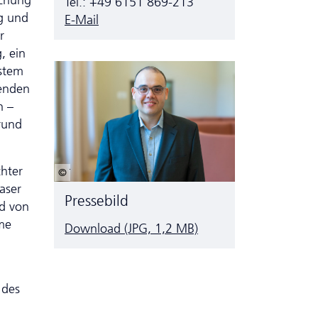
schung
Tel.: +49 6151 869-213
ng und
E-Mail
r
, ein
ystem
zenden
n –
rund
chter
© TU Darmstadt | Paul Glogowski
aser
Pressebild
nd von
me
Download (JPG, 1,2 MB)
 des