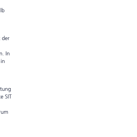
lb
 der
. In
 in
htung
te SIT
trum