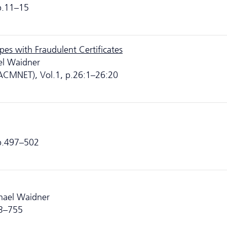
 p.11–15
s with Fraudulent Certificates
el Waidner
ACMNET), Vol.1, p.26:1–26:20
 p.497–502
hael Waidner
53–755