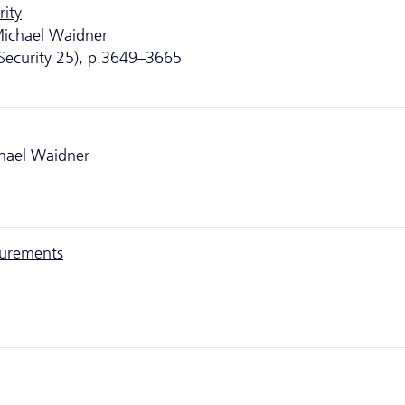
rity
Michael Waidner
Security 25), p.3649–3665
hael Waidner
surements