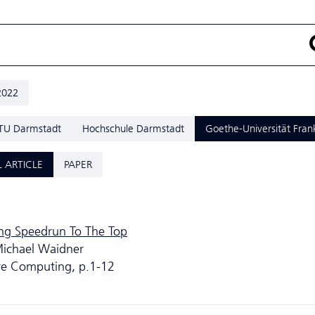
2022
TU Darmstadt
Hochschule Darmstadt
Goethe-Universität Fran
 ARTICLE
PAPER
ling Speedrun To The Top
Michael Waidner
re Computing, p.1-12