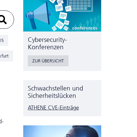
Cyber­security-
15
Konferenzen
kfurt
ZUR ÜBERSICHT
Schwachstellen und
Sicherheitslücken
ATHENE CVE-Einträge
d-