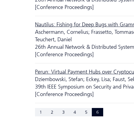
[Conference Proceedings]
Nautilus: Fishing for Deep Bugs with Gram
Aschermann, Cornelius; Frassetto, Tommaso
Teuchert, Daniel
26th Annual Network & Distributed Syste
[Conference Proceedings]
Perun: Virtual Payment Hubs over Cryptocu
Dziembowski, Stefan; Eckey, Lisa; Faust, Se
39th IEEE Symposium on Security and Priva
[Conference Proceedings]
1
2
3
4
5
6