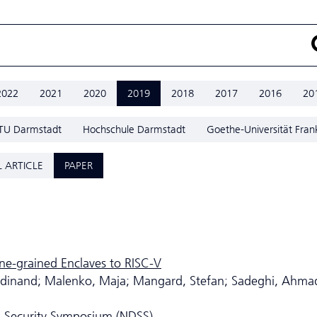
2022
2021
2020
2019
2018
2017
2016
20
TU Darmstadt
Hochschule Darmstadt
Goethe-Universität Fran
 ARTICLE
PAPER
ne-grained Enclaves to RISC-V
erdinand; Malenko, Maja; Mangard, Stefan; Sadeghi, Ahma
m Security Symposium (NDSS)