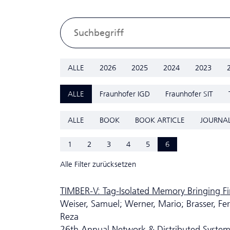
ALLE
2026
2025
2024
2023
ALLE
Fraunhofer IGD
Fraunhofer SIT
ALLE
BOOK
BOOK ARTICLE
JOURNAL
1
2
3
4
5
6
Alle Filter zurücksetzen
TIMBER-V: Tag-Isolated Memory Bringing Fi
Weiser, Samuel; Werner, Mario; Brasser, F
Reza
26th Annual Network & Distributed Syste