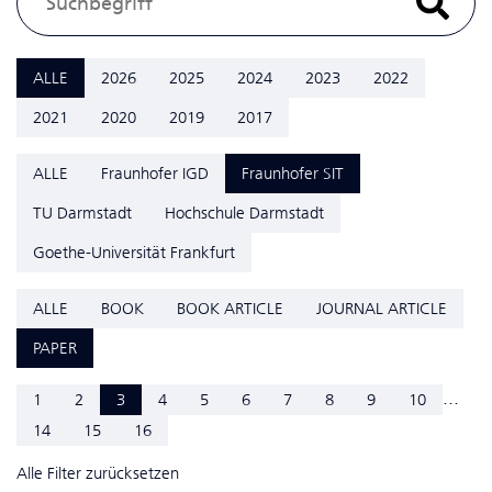
ALLE
2026
2025
2024
2023
2022
2021
2020
2019
2017
ALLE
Fraunhofer IGD
Fraunhofer SIT
TU Darmstadt
Hochschule Darmstadt
Goethe-Universität Frankfurt
ALLE
BOOK
BOOK ARTICLE
JOURNAL ARTICLE
PAPER
...
1
2
3
4
5
6
7
8
9
10
14
15
16
Alle Filter zurücksetzen